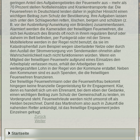
geringen Anteil des Aufgabengebietes der Feuerwehr aus – mehr als
70 Prozent stellen Notfalleinsätze und Krankentransporte dar. Die
Feuerwehren in Deutschland leisten daher in jeglicher Hinsicht einen
wichtigen Beitrag zum Schutz der Bevölkerung. Ihre Aufgaben lassen
sich unter den Schlagworten retten, löschen, bergen und schützen (z.
B. vor der Ausbreitung/ Auswirkung von Bränden) zusammenfassen.
Alarmiert werden die Kameraden der freiwilligen Feuerwehren, die
sich bei Ausbruch des Brands oft noch in ihrem regulären Beruf oder
daheim im Bett befinden, per Funkgerät oder mit der Sirene.
Mobiltelefone werden in der Regel nicht benutzt, da sie im
Katastrophenfall zum Beispiel wegen überlasteter Netze oder durch
den Ausfall der Stromversorgung von Sendemasten ohnehin aller
Wahrscheinlichkeit nach nicht funktionieren würden. Wenn ein
Mitglied der freiwilligen Feuerwehr aufgrund eines Einsatzes den
Arbeitsplatz verlassen muss, erhält der Arbeitgeber den
weitergezahlten Lohn in der Regel von der Kommune erstattet. Neben
den Kommunen sind es auch Spenden, die die freiwilligen
Feuerwehren finanzieren.
Der freiwillige Feuerwehrmann oder die Feuerwehrfrau bekommt
hingegen keine finanzielle Gegenleistung für ihr Engagement. Klar,
denn es handelt sich um ein Ehrenamt, bei dem eben der Gedanke,
einen wichtigen Beitrag zum Schutz der Gemeinschaft zu leisten, im
Vordergrund steht. Feuerwehrleute werden nicht umsonst oft als
Helden bezeichnet. Damit das Martinshorn also auch in Zukunft die
nahenden Retter ankündigt, ist das freiwillige Engagement jedes
Einzelnen gefragt.
Zurück
Weiter
Startseite