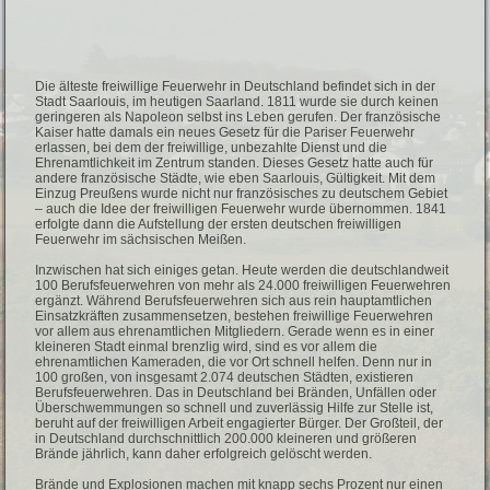
Die älteste freiwillige Feuerwehr in Deutschland befindet sich in der
Stadt Saarlouis, im heutigen Saarland. 1811 wurde sie durch keinen
geringeren als Napoleon selbst ins Leben gerufen. Der französische
Kaiser hatte damals ein neues Gesetz für die Pariser Feuerwehr
erlassen, bei dem der freiwillige, unbezahlte Dienst und die
Ehrenamtlichkeit im Zentrum standen. Dieses Gesetz hatte auch für
andere französische Städte, wie eben Saarlouis, Gültigkeit. Mit dem
Einzug Preußens wurde nicht nur französisches zu deutschem Gebiet
– auch die Idee der freiwilligen Feuerwehr wurde übernommen. 1841
erfolgte dann die Aufstellung der ersten deutschen freiwilligen
Feuerwehr im sächsischen Meißen.
Inzwischen hat sich einiges getan. Heute werden die deutschlandweit
100 Berufsfeuerwehren von mehr als 24.000 freiwilligen Feuerwehren
ergänzt. Während Berufsfeuerwehren sich aus rein hauptamtlichen
Einsatzkräften zusammensetzen, bestehen freiwillige Feuerwehren
vor allem aus ehrenamtlichen Mitgliedern. Gerade wenn es in einer
kleineren Stadt einmal brenzlig wird, sind es vor allem die
ehrenamtlichen Kameraden, die vor Ort schnell helfen. Denn nur in
100 großen, von insgesamt 2.074 deutschen Städten, existieren
Berufsfeuerwehren. Das in Deutschland bei Bränden, Unfällen oder
Überschwemmungen so schnell und zuverlässig Hilfe zur Stelle ist,
beruht auf der freiwilligen Arbeit engagierter Bürger. Der Großteil, der
in Deutschland durchschnittlich 200.000 kleineren und größeren
Brände jährlich, kann daher erfolgreich gelöscht werden.
Brände und Explosionen machen mit knapp sechs Prozent nur einen