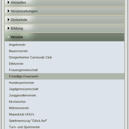
Aktuelles
Veranstaltungen
Gemeinde
Bildung
Vereine
Angelverein
Bauernverein
Düngenheimer Carnevals Club
Eifelverein
Frauengemeinschaft
Freiwillige Feuerwehr
Hundesportverein
Jagdgenossenschaft
Junggesellenverein
Kirchenchor
Möhnenverein
Mopedclub UHU's
Spielmannszug "Glück Auf"
Turn- und Sportverein