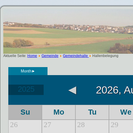
Aktuelle Seite:
Home
Gemeinde
Gemeindehalle
Hallenbelegung
Month
►
◄
2026, A
2025
Su
Mo
Tu
We
26
27
28
29